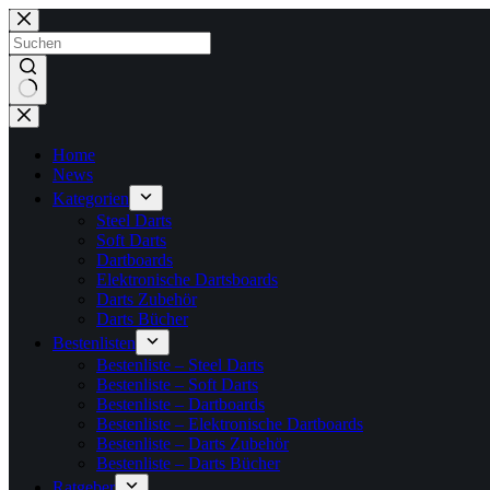
Zum
Inhalt
springen
Keine
Ergebnisse
Home
News
Kategorien
Steel Darts
Soft Darts
Dartboards
Elektronische Dartsboards
Darts Zubehör
Darts Bücher
Bestenlisten
Bestenliste – Steel Darts
Bestenliste – Soft Darts
Bestenliste – Dartboards
Bestenliste – Elektronische Dartboards
Bestenliste – Darts Zubehör
Bestenliste – Darts Bücher
Ratgeber