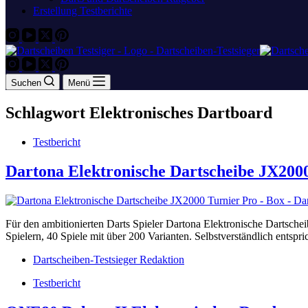
Erstellung Testberichte
Suchen
Menü
Schlagwort
Elektronisches Dartboard
Testbericht
Dartona Elektronische Dartscheibe JX200
Für den ambitionierten Darts Spieler Dartona Elektronische Dartschei
Spielern, 40 Spiele mit über 200 Varianten. Selbstverständlich entsp
Dartscheiben-Testsieger Redaktion
Testbericht