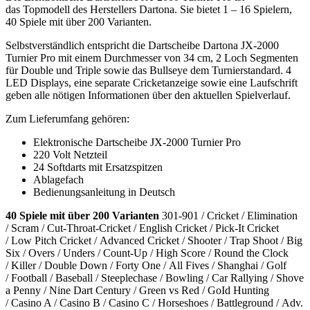
das Topmodell des Herstellers Dartona. Sie bietet 1 – 16 Spielern,
40 Spiele mit über 200 Varianten.
Selbstverständlich entspricht die Dartscheibe Dartona JX-2000
Turnier Pro mit einem Durchmesser von 34 cm, 2 Loch Segmenten
für Double und Triple sowie das Bullseye dem Turnierstandard. 4
LED Displays, eine separate Cricketanzeige sowie eine Laufschrift
geben alle nötigen Informationen über den aktuellen Spielverlauf.
Zum Lieferumfang gehören:
Elektronische Dartscheibe JX-2000 Turnier Pro
220 Volt Netzteil
24 Softdarts mit Ersatzspitzen
Ablagefach
Bedienungsanleitung in Deutsch
40 Spiele mit über 200 Varianten
301-901 / Cricket / Elimination
/ Scram / Cut-Throat-Cricket / English Cricket / Pick-It Cricket
/ Low Pitch Cricket / Advanced Cricket / Shooter / Trap Shoot / Big
Six / Overs / Unders / Count-Up / High Score / Round the Clock
/ Killer / Double Down / Forty One / All Fives / Shanghai / Golf
/ Football / Baseball / Steeplechase / Bowling / Car Rallying / Shove
a Penny / Nine Dart Century / Green vs Red / GoId Hunting
/ Casino A / Casino B / Casino C / Horseshoes / Battleground / Adv.