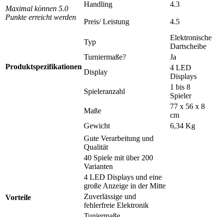
Handling
4.3
Maximal können 5.0
Punkte erreicht werden
Preis/ Leistung
4.5
Elektronische
Typ
Dartscheibe
Turniermaße?
Ja
Produktspezifikationen
4 LED
Display
Displays
1 bis 8
Spieleranzahl
Spieler
77 x 56 x 8
Maße
cm
Gewicht
6,34 Kg
Gute Verarbeitung und
Qualität
40 Spiele mit über 200
Varianten
4 LED Displays und eine
große Anzeige in der Mitte
Zuverlässige und
Vorteile
fehlerfreie Elektronik
Tuniermaße