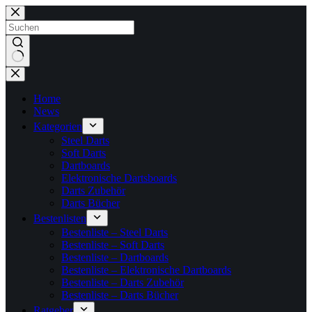
Zum
Inhalt
springen
Keine
Ergebnisse
Home
News
Kategorien
Steel Darts
Soft Darts
Dartboards
Elektronische Dartsboards
Darts Zubehör
Darts Bücher
Bestenlisten
Bestenliste – Steel Darts
Bestenliste – Soft Darts
Bestenliste – Dartboards
Bestenliste – Elektronische Dartboards
Bestenliste – Darts Zubehör
Bestenliste – Darts Bücher
Ratgeber