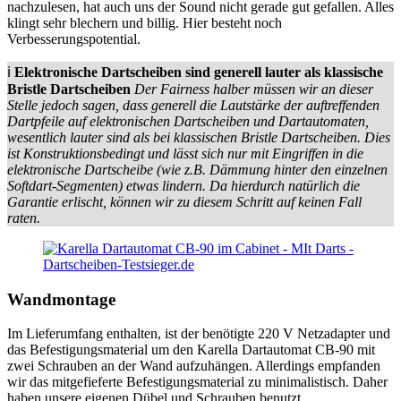
nachzulesen, hat auch uns der Sound nicht gerade gut gefallen. Alles
klingt sehr blechern und billig. Hier besteht noch
Verbesserungspotential.
ℹ️
Elektronische Dartscheiben sind generell lauter als klassische
Bristle Dartscheiben
Der Fairness halber müssen wir an dieser
Stelle jedoch sagen, dass generell die Lautstärke der auftreffenden
Dartpfeile auf elektronischen Dartscheiben und Dartautomaten,
wesentlich lauter sind als bei klassischen Bristle Dartscheiben. Dies
ist Konstruktionsbedingt und lässt sich nur mit Eingriffen in die
elektronische Dartscheibe (wie z.B. Dämmung hinter den einzelnen
Softdart-Segmenten) etwas lindern. Da hierdurch natürlich die
Garantie erlischt, können wir zu diesem Schritt auf keinen Fall
raten.
Wandmontage
Im Lieferumfang enthalten, ist der benötigte 220 V Netzadapter und
das Befestigungsmaterial um den Karella Dartautomat CB-90 mit
zwei Schrauben an der Wand aufzuhängen.
Allerdings empfanden
wir das mitgefieferte Befestigungsmaterial zu minimalistisch. Daher
haben unsere eigenen Dübel und Schrauben benutzt.