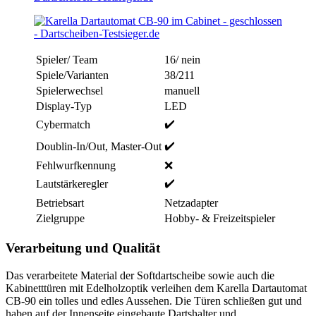
Spieler/ Team
16/ nein
Spiele/Varianten
38/211
Spielerwechsel
manuell
Display-Typ
LED
✔️
Cybermatch
✔️
Doublin-In/Out, Master-Out
Fehlwurfkennung
❌
✔️
Lautstärkeregler
Betriebsart
Netzadapter
Zielgruppe
Hobby- & Freizeitspieler
Verarbeitung und Qualität
Das verarbeitete Material der Softdartscheibe sowie auch die
Kabinetttüren mit Edelholzoptik verleihen dem Karella Dartautomat
CB-90 ein tolles und edles Aussehen. Die Türen schließen gut und
haben auf der Innenseite eingebaute Dartshalter und