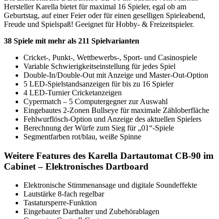
Hersteller Karella bietet für maximal 16 Spieler, egal ob am
Geburtstag, auf einer Feier oder für einen geselligen Spieleabend,
Freude und Spielspaß! Geeignet für Hobby- & Freizeitspieler.
38 Spiele mit mehr als 211 Spielvarianten
Cricket-, Punkt-, Wettbewerbs-, Sport- und Casinospiele
Variable Schwierigkeitseinstellung für jedes Spiel
Double-In/Double-Out mit Anzeige und Master-Out-Option
5 LED-Spielstandsanzeigen für bis zu 16 Spieler
4 LED-Turnier Cricketanzeigen
Cypermatch – 5 Computergegner zur Auswahl
Eingebautes 2-Zonen Bullseye für maximale Zähloberfläche
Fehlwurflösch-Option und Anzeige des aktuellen Spielers
Berechnung der Würfe zum Sieg für „01“-Spiele
Segmentfarben rot/blau, weiße Spinne
Weitere Features des Karella Dartautomat CB-90 im
Cabinet – Elektronisches Dartboard
Elektronische Stimmenansage und digitale Soundeffekte
Lautstärke 8-fach regelbar
Tastatursperre-Funktion
Eingebauter Darthalter und Zubehörablagen