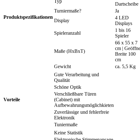
Typ
Dartscheibe
Turniermaße?
Ja
Produktspezifikationen
4 LED
Display
Displays
1 bis 16
Spieleranzahl
Spieler
66 x 55 x 7
cm | Geöffne
Maße (HxBxT)
Breite 100
cm
Gewicht
ca. 5,5 Kg
Gute Verarbeitung und
Qualität
Schöne Optik
Verschließbare Türen
Vorteile
(Cabinet) mit
Aufbewahrungsmöglichkieten
Zuverlässige und fehlerfreie
Elektronik
Tuniermaße
Keine Statistik
Elektronische Stimmenansage