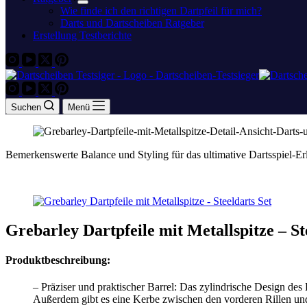
Wie finde ich den richtigen Dartpfeil für mich?
Darts und Dartscheiben Ratgeber
Erstellung Testberichte
Suchen
Menü
Bemerkenswerte Balance und Styling für das ultimative Dartsspiel-Er
Grebarley Dartpfeile mit Metallspitze – St
Produktbeschreibung:
– Präziser und praktischer Barrel: Das zylindrische Design des 
Außerdem gibt es eine Kerbe zwischen den vorderen Rillen und d