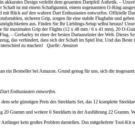
in akkurates Design verleiht dem gesamten Dartpfeil Ästhetik. – Unzer
er Schaft ist mit einem Schaftgummi, einem sogenannten O-Ring ausges
mit Blick auf den wahren Dart Enthusiasten entworfen. Offizielle Dart
omfortablen, sicheren Grip, sorgen für eine stabile Flugbahn und geben 
öglichkeiten aus. Finden Sie Ihr Lieblings-Setup selbst heraus! Unser P
häfte für maximalen Grip der Flights (12 x 48 mm / 6 x 41 mm), 20 O
Flug. – Grebarley ist einer der besten Dartausrüster der Welt. Dieses S
g, das verhindert, dass sich der Schaft im Spiel löst. Und das Beste 
 Unterschied zu machen!
Quelle: Amazon
ntan ein Bestseller bei Amazon. Grund genug für uns, sich die insgesam
Dart Enthusiasten entworfen.
em sehr günstigen Preis des Steeldarts Set, das 12 komplette Steeldarts 
rung 20 Gramm und weitere 6 Steeldarts in der Ausführung 22 Gramm. 
nfänger kein großes Problem darstellen. Das mitgelieferte Tool-Kit sol