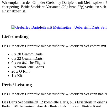
Wir empfanden den Grip der Grebarley Dartpfeile mit Metallspitze – S
eher gering.
Beide Steeldarts Varianten (20g bzw. 22g) verhalten sich
einschätzbar ist.
Lieferumfang
Das Grebarley Dartpfeile mit Metallspitze – Steeldarts Set kommt mit
6 x 20 Gramm Darts
6 x 22 Gramm Darts
9 x zusätzliche Flights
6 x zusätzliche Shafts
20 x O Ring
1 x Kit
Preis / Leistung
Das Grebarley Dartpfeile mit Metallspitze – Steeldarts Set kann natürl
Das Darts Set beinhaltet 12 komplette Darts, plus Ersatzteile in einer
finden. Wir bewerten daher das Preis / Leistungsverhältnis mit gut.