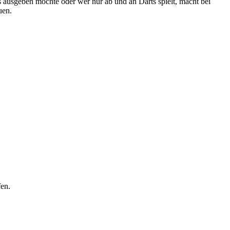
rts ausgeben möchte oder wer nur ab und an Darts spielt, macht bei
uen.
fen.