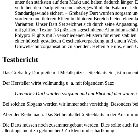
unter den stärksten auf dem Markt und halten dadurch länger. E
verleihen den Dartpfeilen eine außergewöhnliche Balance. Jed
Standardgewinde sichert. – Grebarley Dart wurden sorgsam und 
vorderen und tieferen Rillen im hinteren Bereich bieten einen k
Varianten: Unser Dart-Set zeichnet sich durch seine Anpassungsm
mit griffiger Textur, 18 präzisionsgeschnittene Aluminiumsc
Polypro Flights mit 5 verschiedenen Mustern für einen stabilen 
einer hübsch gestalteten Geschenkverpackung und einem Werkzeu
Umweltschutzorganisation zu spenden. Helfen Sie uns, einen
Testbericht
Das Grebarley Dartpfeile mit Metallspitze – Steeldarts Set, ist mome
Der Hersteller wirbt vollmundig u. a. mit folgendem Satz:
Grebarley Dart wurden sorgsam und mit Blick auf den wahren 
Bei solchen Slogans werden wir immer sehr vorsichtig. Besonders bei d
Aber der Reihe nach. Das Set beinhaltet 6 Steeldarts in der Ausfüh
Die Darts müssen noch zusammengebaut werden. Dies sollte auch für A
allerdings nicht zu gebrauchen! Zu klein und scharfkantig.