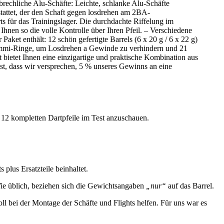
brechliche Alu-Schäfte: Leichte, schlanke Alu-Schäfte
tattet, der den Schaft gegen losdrehen am 2BA-
s für das Trainingslager. Die durchdachte Riffelung im
Ihnen so die volle Kontrolle über Ihren Pfeil. – Verschiedene
aket enthält: 12 schön gefertigte Barrels (6 x 20 g / 6 x 22 g)
-Gummi-Ringe, um Losdrehen a Gewinde zu verhindern und 21
et bietet Ihnen eine einzigartige und praktische Kombination aus
ist, dass wir versprechen, 5 % unseres Gewinns an eine
t 12 kompletten Dartpfeile im Test anzuschauen.
plus Ersatzteile beinhaltet.
Wie üblich, beziehen sich die Gewichtsangaben
„nur“
auf das Barrel.
l bei der Montage der Schäfte und Flights helfen. Für uns war es