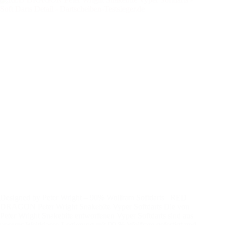
Designed by Peter Wright – 90% Wolfram Softdarts RED
DRAGON Peter Wright Snakebite Vyper Softdarts Die von
Peter Wright Snakebite entworfenen Vyper Softdarts sind aus
unserer Weltklasse-Legierung mit 90 % Wolfram gefertigt und