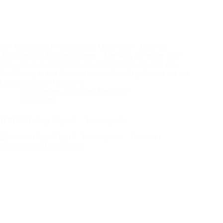
Ein Taschenbuch rund um den Darts Sport Darts für
Anfänger und Fortgeschrittene – Der Weg zur ersten 180!
biete eine gute Grundlage für all diejenigen, die sich eine
Einführung in den Dartsport wünschen. Angefangen mit der
Geschichte des Dartsports…
Dartscheiben-Testsieger Redaktion
Testbericht
WINMAU SightRight 2 – Trainingshilfe