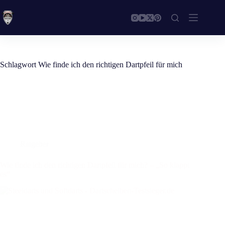
Zum
Inhalt
springen
Schlagwort
Wie finde ich den richtigen Dartpfeil für mich
Ratgeber
Wie finde ich den richtigen Dartpfeil für mich? – „So klappt
es“