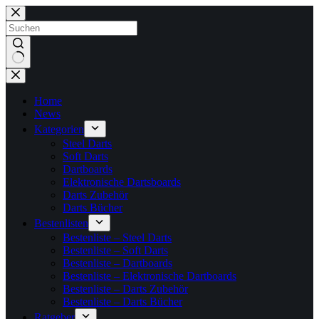
Zum
Inhalt
springen
Keine
Ergebnisse
Home
News
Kategorien
Steel Darts
Soft Darts
Dartboards
Elektronische Dartsboards
Darts Zubehör
Darts Bücher
Bestenlisten
Bestenliste – Steel Darts
Bestenliste – Soft Darts
Bestenliste – Dartboards
Bestenliste – Elektronische Dartboards
Bestenliste – Darts Zubehör
Bestenliste – Darts Bücher
Ratgeber