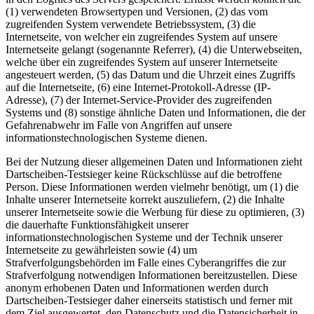
(1) verwendeten Browsertypen und Versionen, (2) das vom
zugreifenden System verwendete Betriebssystem, (3) die
Internetseite, von welcher ein zugreifendes System auf unsere
Internetseite gelangt (sogenannte Referrer), (4) die Unterwebseiten,
welche über ein zugreifendes System auf unserer Internetseite
angesteuert werden, (5) das Datum und die Uhrzeit eines Zugriffs
auf die Internetseite, (6) eine Internet-Protokoll-Adresse (IP-
Adresse), (7) der Internet-Service-Provider des zugreifenden
Systems und (8) sonstige ähnliche Daten und Informationen, die der
Gefahrenabwehr im Falle von Angriffen auf unsere
informationstechnologischen Systeme dienen.
Bei der Nutzung dieser allgemeinen Daten und Informationen zieht
Dartscheiben-Testsieger keine Rückschlüsse auf die betroffene
Person. Diese Informationen werden vielmehr benötigt, um (1) die
Inhalte unserer Internetseite korrekt auszuliefern, (2) die Inhalte
unserer Internetseite sowie die Werbung für diese zu optimieren, (3)
die dauerhafte Funktionsfähigkeit unserer
informationstechnologischen Systeme und der Technik unserer
Internetseite zu gewährleisten sowie (4) um
Strafverfolgungsbehörden im Falle eines Cyberangriffes die zur
Strafverfolgung notwendigen Informationen bereitzustellen. Diese
anonym erhobenen Daten und Informationen werden durch
Dartscheiben-Testsieger daher einerseits statistisch und ferner mit
dem Ziel ausgewertet, den Datenschutz und die Datensicherheit in